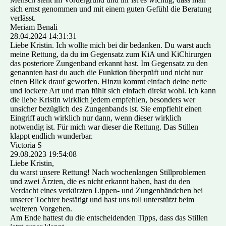
sich ernst genommen und mit einem guten Gefühl die Beratung
verlässt.
Meriam Benali
28.04.2024
14:31:31
Liebe Kristin. Ich wollte mich bei dir bedanken. Du warst auch
meine Rettung, da du im Gegensatz zum KiA und KiChirurgen
das posteriore Zungenband erkannt hast. Im Gegensatz zu den
genannten hast du auch die Funktion überprüft und nicht nur
einen Blick drauf geworfen. Hinzu kommt einfach deine nette
und lockere Art und man fühlt sich einfach direkt wohl. Ich kann
die liebe Kristin wirklich jedem empfehlen, besonders wer
unsicher bezüglich des Zungenbands ist. Sie empfiehlt einen
Eingriff auch wirklich nur dann, wenn dieser wirklich
notwendig ist. Für mich war dieser die Rettung. Das Stillen
klappt endlich wunderbar.
Victoria S
29.08.2023
19:54:08
Liebe Kristin,
du warst unsere Rettung! Nach wochenlangen Stillproblemen
und zwei Ärzten, die es nicht erkannt haben, hast du den
Verdacht eines verkürzten Lippen- und Zungenbändchen bei
unserer Tochter bestätigt und hast uns toll unterstützt beim
weiteren Vorgehen.
Am Ende hattest du die entscheidenden Tipps, dass das Stillen