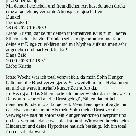
jetzt super klappt.
Mit deiner herzlichen und freundlichen Art hast du auch direkt
eine angenehme, vertraute Atmosphäre geschaffen.
Danke!
Franziska Fi
26.06.2023
19:28:53
Liebe Kristin, danke für deinen informativen Kurs zum Thema
Stillen! Ich habe viel für mich selbst mitgenommen und fand
deine Art Dinge zu erklären und mit Mythen aufzuräumen sehr
angenehm und nachvollziehbar!
Dana Zaid
20.06.2023
12:18:31
Liebe Kristin,
letzte Woche war ich total verzweifelt, da mein Sohn Hunger
hatte und die Brust verweigerte. Verzweifelt rief ich Hebammen
an und du warst innerhalb kurzer Zeit sofort da.
Im Bezug auf das Stillen hörte ich immer wieder das selbe: ,, Ein
Baby wird sehr oft an die Brust gelegt'', Stillen dauert bei
manchen Kindern total lange'' ect. Mein Bauchgefühl sagte mir
das etwas nicht stimmt. Als mein Sohn meine Brust vor dir
verweigerte hast du sofort sein Zungenbändchen überprüft und
du hast vermutet das etwas nicht stimmt. Wir waren bereits beim
Kinderarzt und deine Hypothese hat sich bestätigt. Ich bin total
froh das du da warst.