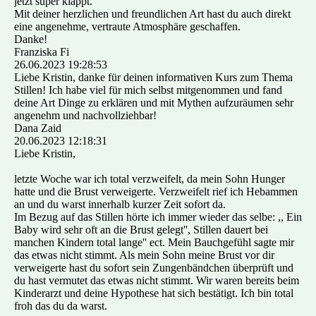
jetzt super klappt.
Mit deiner herzlichen und freundlichen Art hast du auch direkt
eine angenehme, vertraute Atmosphäre geschaffen.
Danke!
Franziska Fi
26.06.2023
19:28:53
Liebe Kristin, danke für deinen informativen Kurs zum Thema
Stillen! Ich habe viel für mich selbst mitgenommen und fand
deine Art Dinge zu erklären und mit Mythen aufzuräumen sehr
angenehm und nachvollziehbar!
Dana Zaid
20.06.2023
12:18:31
Liebe Kristin,
letzte Woche war ich total verzweifelt, da mein Sohn Hunger
hatte und die Brust verweigerte. Verzweifelt rief ich Hebammen
an und du warst innerhalb kurzer Zeit sofort da.
Im Bezug auf das Stillen hörte ich immer wieder das selbe: ,, Ein
Baby wird sehr oft an die Brust gelegt'', Stillen dauert bei
manchen Kindern total lange'' ect. Mein Bauchgefühl sagte mir
das etwas nicht stimmt. Als mein Sohn meine Brust vor dir
verweigerte hast du sofort sein Zungenbändchen überprüft und
du hast vermutet das etwas nicht stimmt. Wir waren bereits beim
Kinderarzt und deine Hypothese hat sich bestätigt. Ich bin total
froh das du da warst.