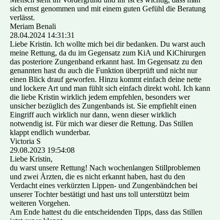
sich ernst genommen und mit einem guten Gefühl die Beratung
verlässt.
Meriam Benali
28.04.2024
14:31:31
Liebe Kristin. Ich wollte mich bei dir bedanken. Du warst auch
meine Rettung, da du im Gegensatz zum KiA und KiChirurgen
das posteriore Zungenband erkannt hast. Im Gegensatz zu den
genannten hast du auch die Funktion überprüft und nicht nur
einen Blick drauf geworfen. Hinzu kommt einfach deine nette
und lockere Art und man fühlt sich einfach direkt wohl. Ich kann
die liebe Kristin wirklich jedem empfehlen, besonders wer
unsicher bezüglich des Zungenbands ist. Sie empfiehlt einen
Eingriff auch wirklich nur dann, wenn dieser wirklich
notwendig ist. Für mich war dieser die Rettung. Das Stillen
klappt endlich wunderbar.
Victoria S
29.08.2023
19:54:08
Liebe Kristin,
du warst unsere Rettung! Nach wochenlangen Stillproblemen
und zwei Ärzten, die es nicht erkannt haben, hast du den
Verdacht eines verkürzten Lippen- und Zungenbändchen bei
unserer Tochter bestätigt und hast uns toll unterstützt beim
weiteren Vorgehen.
Am Ende hattest du die entscheidenden Tipps, dass das Stillen